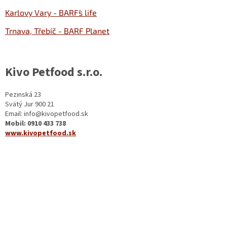
Karlovy Vary - BARF´s life
Trnava, Třebíč - BARF Planet
Kivo Petfood s.r.o.
Pezinská 23
Svätý Jur 900 21
Email: info@kivopetfood.sk
Mobil: 0910 433 738
www.kivopetfood.sk