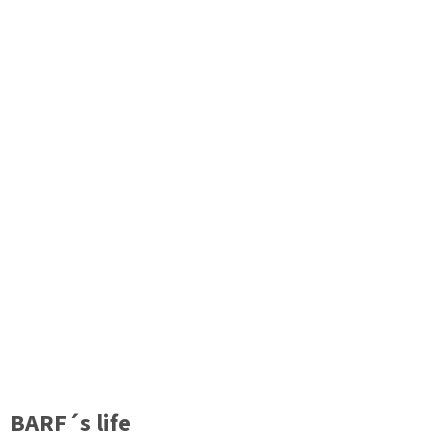
BARF´s life