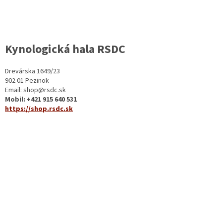
Kynologická hala RSDC
Drevárska 1649/23
902 01 Pezinok
Email: shop@rsdc.sk
Mobil: +421 915 640 531
https://shop.rsdc.sk