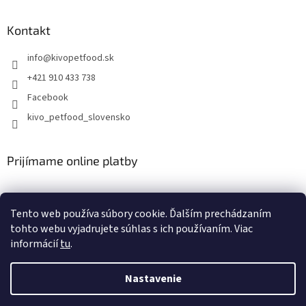
Kontakt
info
@
kivopetfood.sk
+421 910 433 738
Facebook
kivo_petfood_slovensko
Prijímame online platby
Tento web používa súbory cookie. Ďalším prechádzaním
tohto webu vyjadrujete súhlas s ich používaním. Viac
informácií
tu
.
Vytvoril Shoptet
Nastavenie
Copyright 2026
Doprajte svojim štvornohým miláčikom