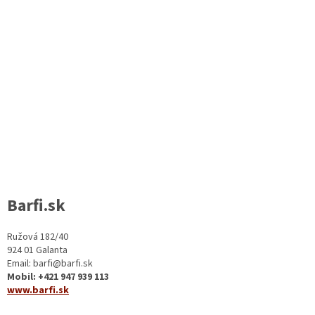
Barfi.sk
Ružová 182/40
924 01 Galanta
Email: barfi@barfi.sk
Mobil: +421 947 939 113
www.barfi.sk