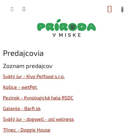
Prejsť
NÁKUP
na
obsah
KOŠÍK
Predajcovia
Zoznam predajcov
Svätý Jur - Kivo Petfood s.r.o.
Košice - wetPet
Pezinok - Kynologická hala RSDC
Galanta - Barfi.sk
Svätý Jur - dogwell - psí welness
Třinec - Doggie House