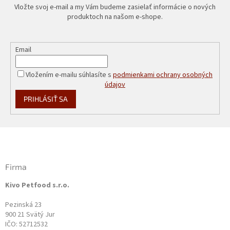
Vložte svoj e-mail a my Vám budeme zasielať informácie o nových
produktoch na našom e-shope.
Email
Vložením e-mailu súhlasíte s
podmienkami ochrany osobných
údajov
PRIHLÁSIŤ SA
Z
á
p
ä
Firma
t
Kivo Petfood s.r.o.
i
e
Pezinská 23
900 21 Svätý Jur
IČO: 52712532