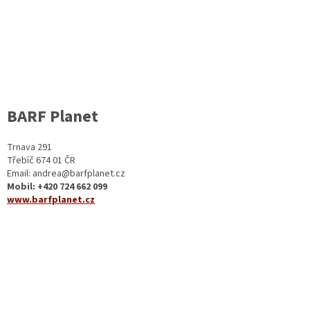
BARF Planet
Trnava 291
Třebíč 674 01 ČR
Email: andrea@barfplanet.cz
Mobil: +420
724 662 099
www.barfplanet.cz