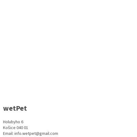
wetPet
Holubyho 6
Košice 040 01
Email: info.wetpet@gmail.com