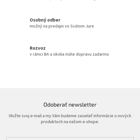
y
v
ý
Osobný odber
p
možný na predajni vo Svätom Jure
i
s
u
Rozvoz
v rámci BA a okolia máte dopravu zadarmo
Odoberať newsletter
Vložte svoj e-mail a my Vám budeme zasielať informácie o nových
produktoch na našom e-shope.