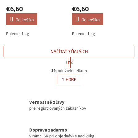
€6,60
€6,60
Do košíka
Do košíka
Balenie: 1 kg
Balenie: 1 kg
NAČÍTAŤ 7 ĎALŠÍCH
S
1
2
t
O
r
19
položiek celkom
v
á
l
HORE
n
á
k
d
o
v
a
a
Vernostné zľavy
c
n
i
pre registrovaných zákazníkov
i
e
e
p
r
Doprava zadarmo
v
v rámci SR pri objednávke nad 20kg
k