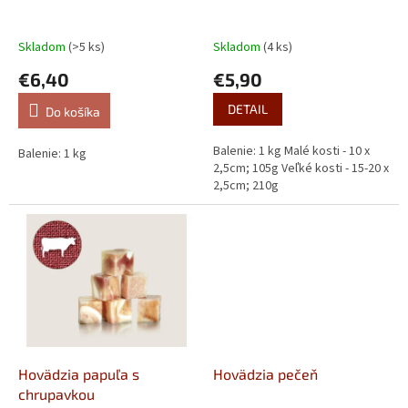
u
k
t
Skladom
(>5 ks)
Skladom
(4 ks)
o
€6,40
€5,90
v
DETAIL
Do košíka
Balenie: 1 kg Malé kosti - 10 x
Balenie: 1 kg
2,5cm; 105g Veľké kosti - 15-20 x
2,5cm; 210g
Hovädzia papuľa s
Hovädzia pečeň
chrupavkou