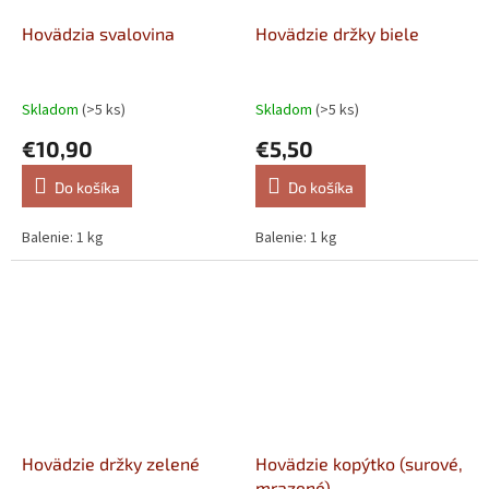
Hovädzia svalovina
Hovädzie držky biele
Skladom
(>5 ks)
Skladom
(>5 ks)
€10,90
€5,50
Do košíka
Do košíka
Balenie: 1 kg
Balenie: 1 kg
Hovädzie držky zelené
Hovädzie kopýtko (surové,
mrazené)