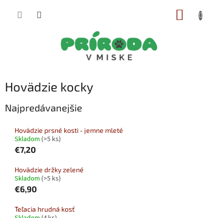
Prejsť
NÁKUP
na
obsah
KOŠÍK
Hovädzie kocky
Najpredávanejšie
Hovädzie prsné kosti - jemne mleté
Skladom
(>5 ks)
€7,20
Hovädzie držky zelené
Skladom
(>5 ks)
€6,90
Teľacia hrudná kosť