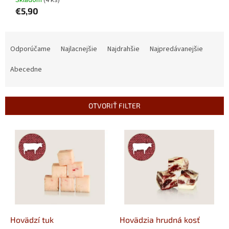
Skladom
(4 ks)
€5,90
R
a
Odporúčame
Najlacnejšie
Najdrahšie
Najpredávanejšie
d
e
Abecedne
n
i
e
OTVORIŤ FILTER
p
r
V
o
ý
d
p
u
i
k
s
t
p
o
r
v
o
d
Hovädzí tuk
Hovädzia hrudná kosť