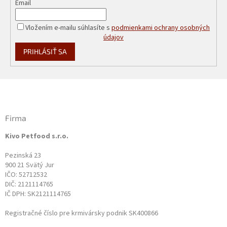
Email
Vložením e-mailu súhlasíte s
podmienkami ochrany osobných
údajov
PRIHLÁSIŤ SA
Z
á
p
ä
Firma
t
Kivo Petfood s.r.o.
i
e
Pezinská 23
900 21 Svätý Jur
IČO: 52712532
DIČ: 2121114765
IČ DPH: SK2121114765
Registračné číslo pre krmivársky podnik SK400866