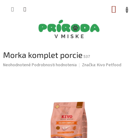
Prejsť
NÁKUP
na
obsah
KOŠÍK
Morka komplet porcie
537
Priemerné
Neohodnotené
Podrobnosti hodnotenia
Značka:
Kivo Petfood
hodnotenie
produktu
je
0,0
z
5
hviezdičiek.