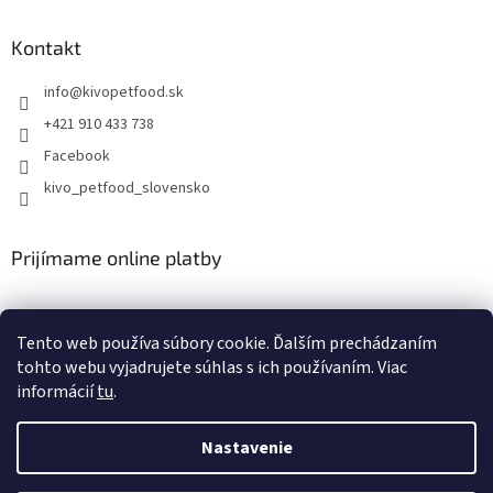
Kontakt
info
@
kivopetfood.sk
+421 910 433 738
Facebook
kivo_petfood_slovensko
Prijímame online platby
Tento web používa súbory cookie. Ďalším prechádzaním
tohto webu vyjadrujete súhlas s ich používaním. Viac
informácií
tu
.
Vytvoril Shoptet
Nastavenie
Copyright 2026
Doprajte svojim štvornohým miláčikom