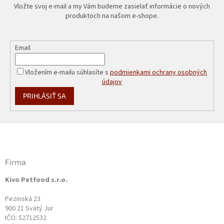
Vložte svoj e-mail a my Vám budeme zasielať informácie o nových
produktoch na našom e-shope.
Email
Vložením e-mailu súhlasíte s
podmienkami ochrany osobných
údajov
PRIHLÁSIŤ SA
Z
á
p
ä
Firma
t
Kivo Petfood s.r.o.
i
e
Pezinská 23
900 21 Svätý Jur
IČO: 52712532