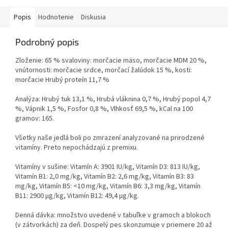
Popis
Hodnotenie
Diskusia
Podrobný popis
Zloženie: 65 % svaloviny: morčacie mäso, morčacie MDM 20 %,
vnútornosti: morčacie srdce, morčací žalúdok 15 %, kosti:
morčacie Hrubý proteín 11,7 %
Analýza: Hrubý tuk 13,1 %, Hrubá vláknina 0,7 %, Hrubý popol 4,7
%, Vápnik 1,5 %, Fosfor 0,8 %, Vlhkosť 69,5 %, kCal na 100
gramov: 165.
Všetky naše jedlá boli po zmrazení analyzované na prirodzené
vitamíny. Preto nepochádzajú z premixu.
Vitamíny v sušine: Vitamín A: 3901 IU/kg, Vitamín D3: 813 IU/kg,
Vitamín B1: 2,0 mg/kg, Vitamín B2: 2,6 mg/kg, Vitamín B3: 83
mg/kg, Vitamín B5: <10 mg/kg, Vitamín B6: 3,3 mg/kg, Vitamín
B11: 2900 µg/kg, Vitamín B12: 49,4 µg/kg.
Denná dávka: množstvo uvedené v tabuľke v gramoch a blokoch
(v zátvorkách) za deň. Dospelý pes skonzumuje v priemere 20 až