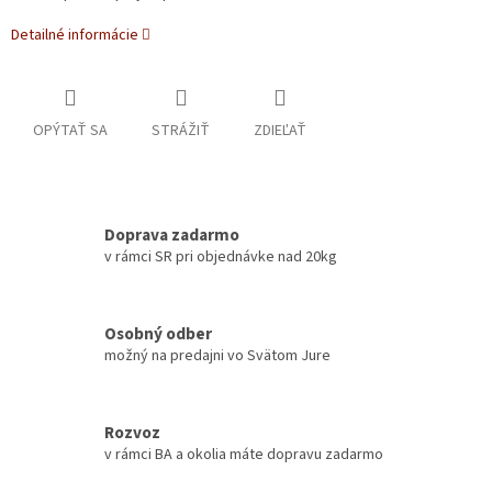
Detailné informácie
OPÝTAŤ SA
STRÁŽIŤ
ZDIEĽAŤ
Doprava zadarmo
v rámci SR pri objednávke nad 20kg
Osobný odber
možný na predajni vo Svätom Jure
Rozvoz
v rámci BA a okolia máte dopravu zadarmo