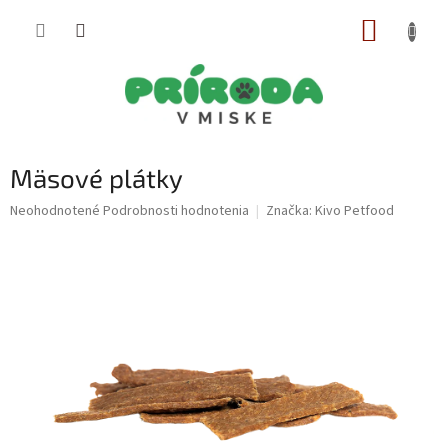
Prejsť
NÁKUP
na
obsah
KOŠÍK
Mäsové plátky
Priemerné
Neohodnotené
Podrobnosti hodnotenia
Značka:
Kivo Petfood
hodnotenie
produktu
je
0,0
z
5
hviezdičiek.