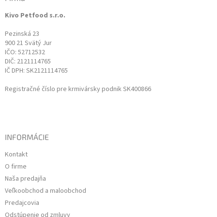
t
Kivo Petfood s.r.o.
i
e
Pezinská 23
900 21 Svätý Jur
IČO: 52712532
DIČ: 2121114765
IČ DPH: SK2121114765
Registračné číslo pre krmivársky podnik SK400866
INFORMÁCIE
Kontakt
O firme
Naša predajňa
Veľkoobchod a maloobchod
Predajcovia
Odstúpenie od zmluvy