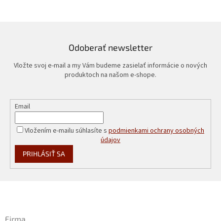
Odoberať newsletter
Vložte svoj e-mail a my Vám budeme zasielať informácie o nových
produktoch na našom e-shope.
Email
Vložením e-mailu súhlasíte s
podmienkami ochrany osobných
údajov
PRIHLÁSIŤ SA
Z
á
p
ä
Firma