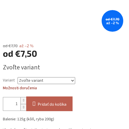
od €7,70
až –2 %
od €7,70
až –2 %
od
€7,50
Jednotková
Zvoľte variant
cena:
Variant
Možnosti doručenia
Pridať do košíka
Balenie: 125g (kôň, ryba 200g)