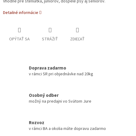
Vhodné pre šteniatka, juniorov, dospelé psy aj seniorov.
Detailné informácie
OPÝTAŤ SA
STRÁŽIŤ
ZDIEĽAŤ
Doprava zadarmo
v rámci SR pri objednávke nad 20kg
Osobný odber
možný na predajni vo Svätom Jure
Rozvoz
v rámci BA a okolia máte dopravu zadarmo