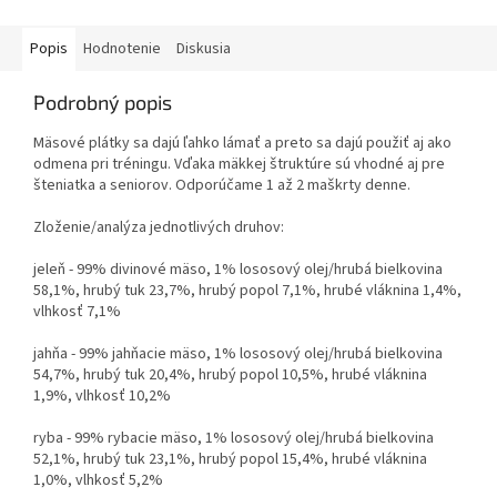
Popis
Hodnotenie
Diskusia
Podrobný popis
Mäsové plátky sa dajú ľahko lámať a preto sa dajú použiť aj ako
odmena pri tréningu. Vďaka mäkkej štruktúre sú vhodné aj pre
šteniatka a seniorov. Odporúčame 1 až 2 maškrty denne.
Zloženie/analýza jednotlivých druhov:
jeleň - 99% divinové mäso, 1% lososový olej/hrubá bielkovina
58,1%, hrubý tuk 23,7%, hrubý popol 7,1%, hrubé vláknina 1,4%,
vlhkosť 7,1%
jahňa - 99% jahňacie mäso, 1% lososový olej/hrubá bielkovina
54,7%, hrubý tuk 20,4%, hrubý popol 10,5%, hrubé vláknina
1,9%, vlhkosť 10,2%
ryba - 99% rybacie mäso, 1% lososový olej/hrubá bielkovina
52,1%, hrubý tuk 23,1%, hrubý popol 15,4%, hrubé vláknina
1,0%, vlhkosť 5,2%