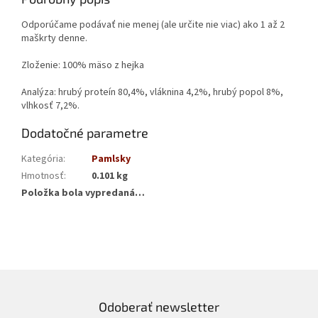
Odporúčame podávať nie menej (ale určite nie viac) ako 1 až 2
maškrty denne.
Zloženie: 100% mäso z hejka
Analýza: hrubý proteín 80,4%, vláknina 4,2%, hrubý popol 8%,
vlhkosť 7,2%.
Dodatočné parametre
Kategória
:
Pamlsky
Hmotnosť
:
0.101 kg
Položka bola vypredaná…
Odoberať newsletter