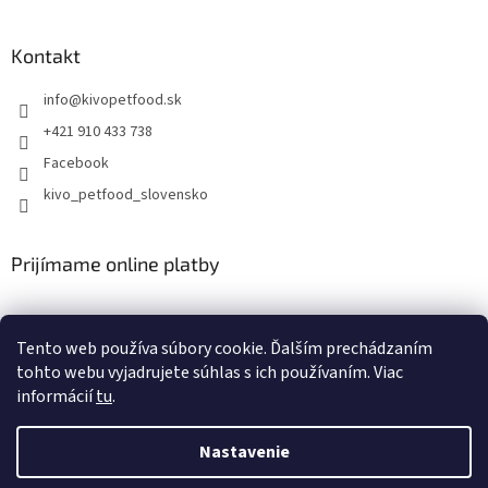
Kontakt
info
@
kivopetfood.sk
+421 910 433 738
Facebook
kivo_petfood_slovensko
Prijímame online platby
Tento web používa súbory cookie. Ďalším prechádzaním
tohto webu vyjadrujete súhlas s ich používaním. Viac
informácií
tu
.
Vytvoril Shoptet
Nastavenie
Copyright 2026
Doprajte svojim štvornohým miláčikom