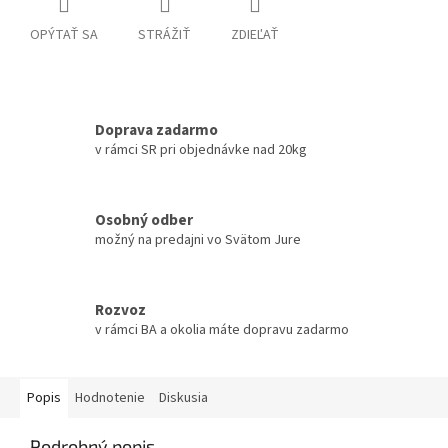
OPÝTAŤ SA
STRÁŽIŤ
ZDIEĽAŤ
Doprava zadarmo
v rámci SR pri objednávke nad 20kg
Osobný odber
možný na predajni vo Svätom Jure
Rozvoz
v rámci BA a okolia máte dopravu zadarmo
Popis
Hodnotenie
Diskusia
Podrobný popis