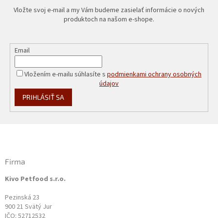
Vložte svoj e-mail a my Vám budeme zasielať informácie o nových
produktoch na našom e-shope.
Email
Vložením e-mailu súhlasíte s
podmienkami ochrany osobných
údajov
PRIHLÁSIŤ SA
Z
á
p
ä
Firma
t
Kivo Petfood s.r.o.
i
e
Pezinská 23
900 21 Svätý Jur
IČO: 52712532