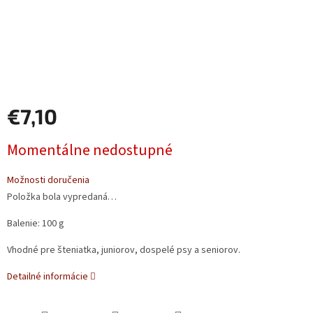
€7,10
Jednotková
Momentálne nedostupné
cena:
Možnosti doručenia
Položka bola vypredaná…
Balenie: 100 g
Vhodné pre šteniatka, juniorov, dospelé psy a seniorov.
Detailné informácie