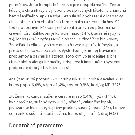
gurmánov. Je to kompletné krmivo pre dospelú mačku. Tento
kúsok je chrumkavý a vyrobený bez pridaných látok. To znamená
bez pšeničného lepku a sóje! Granule sú obohatené o lososový
olej a obsahujú prebiotiká vo forme inulínu a repnej dužiny. Sú
teda podporným kúskom pri trávení a priaznivo pôsobia na
črevnú flóru.​ Základom je kuracie mäso (14 %), sušené ryby (8
%), losos (2 %) a ryža (14 %) a obsahuje živočíšne bielkoviny.
Živočíšne bielkoviny sú pre mäsožravce najstráviteľnejšie, a
preto sú ľahko vstrebateľné. Výsledkom je menej tráviacich
problémov a pevnejšia stolica. Toto krmivo je ideálne aj pre
citlivé alebo alergické mačky. Prispieva k imunitnému systému a
podporuje dobrý stav kože a srsti.
Analýza: Hrubý proteín 32%, hrubý tuk 18%, hrubá vláknina 2,0%,
hrubý popol 6,0%, vápnik 1,4%, fosfor 0,9%, kcal/kg ME: 3975
Zloženie: kukurica, sušené kuracie mäso (14%), ryža (14%),
hydinový tuk, sušené ryby (8%), jačmeň, kukuričný lepok,
pivovarské kvasnice, vaječný prášok, sušený losos (2%), ľanové
semienko, sušená repná dužina, losos olej, inulín (zdroj FOS).
Dodatočné parametre