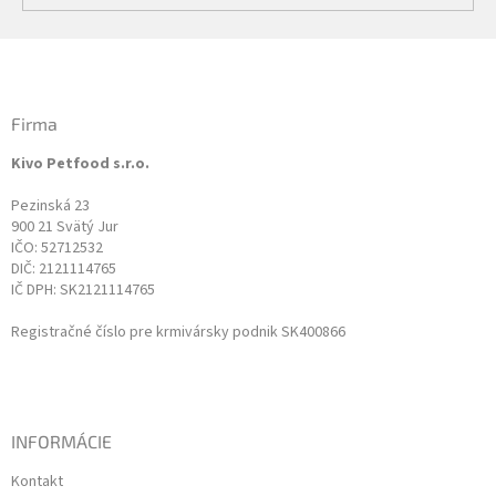
Z
á
p
ä
Firma
t
Kivo Petfood s.r.o.
i
e
Pezinská 23
900 21 Svätý Jur
IČO: 52712532
DIČ: 2121114765
IČ DPH: SK2121114765
Registračné číslo pre krmivársky podnik SK400866
INFORMÁCIE
Kontakt