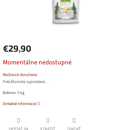
€29,90
Jednotková
Momentálne nedostupné
cena:
Možnosti doručenia
Položka bola vypredaná…
Balenie: 5 kg
Detailné informácie
OPÝTAŤ SA
STRÁŽIŤ
ZDIEĽAŤ