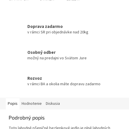
Doprava zadarmo
v rámci SR pri objednávke nad 20kg
Osobný odber
možný na predajni vo Svätom Jure
Rozvoz
v rámci BA a okolia máte dopravu zadarmo
Popis
Hodnotenie
Diskusia
Podrobný popis
Toto lahodné pšeničné bezlepkové jedlo je plné lahodných