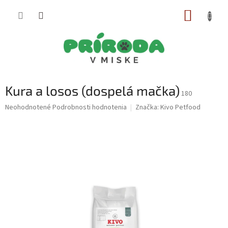
Prejsť
NÁKUP
na
obsah
KOŠÍK
Kura a losos (dospelá mačka)
180
Priemerné
Neohodnotené
Podrobnosti hodnotenia
Značka:
Kivo Petfood
hodnotenie
produktu
je
0,0
z
5
hviezdičiek.