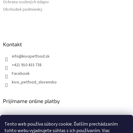
Ochrana osobných údajov
Obchodné podmienky
Kontakt
info
@
kivopetfood.sk
+421 910 433 738
Facebook
kivo_petfood_slovensko
Prijímame online platby
Tento web používa súbory cookie. Ďalším prechádzaním
tohto webu vyjadrujete súhlas s ich používaním. Viac