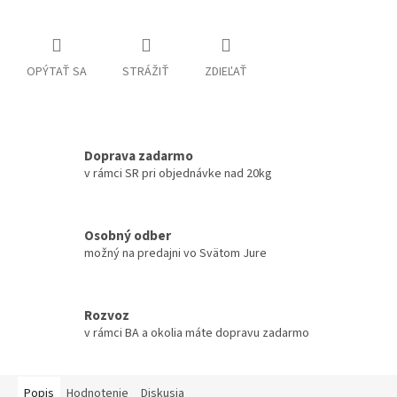
OPÝTAŤ SA
STRÁŽIŤ
ZDIEĽAŤ
Doprava zadarmo
v rámci SR pri objednávke nad 20kg
Osobný odber
možný na predajni vo Svätom Jure
Rozvoz
v rámci BA a okolia máte dopravu zadarmo
Popis
Hodnotenie
Diskusia