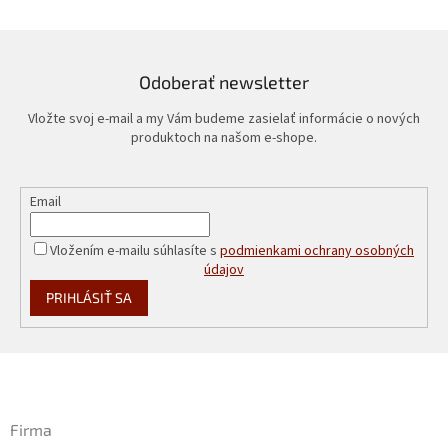
Odoberať newsletter
Vložte svoj e-mail a my Vám budeme zasielať informácie o nových
produktoch na našom e-shope.
Email
Vložením e-mailu súhlasíte s
podmienkami ochrany osobných
údajov
PRIHLÁSIŤ SA
Z
á
p
ä
Firma