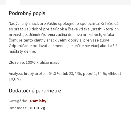
Podrobný popis
Nadýchaný snack pre Vášho spokojného spoločníka. Králičie uši
so srsťou sú dobré pre žalúdok a črevá vďaka „srsti“, ktorá ich
prečisťuje. Účinok čistenia začína doslova pri zuboch, vďaka
čomu je tento chutný snack veľmi dobrý aj pre vaše zuby!
Odporúčame podávať nie menej (ale určite nie viac) ako 1 až 2
maškrty denne.
Zloženie: 100% králičie mäso
Analýza: hrubý proteín 64,0 %, tuk 23,4 %, popol 1,84 %, vlhkosť
10,6 %
Dodatočné parametre
Kategória
:
Pamlsky
Hmotnosť
:
0.101 kg