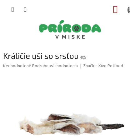
Prejsť
NÁKUP
na
obsah
KOŠÍK
Králičie uši so srsťou
405
Priemerné
Neohodnotené
Podrobnosti hodnotenia
Značka:
Kivo Petfood
hodnotenie
produktu
je
0,0
z
5
hviezdičiek.