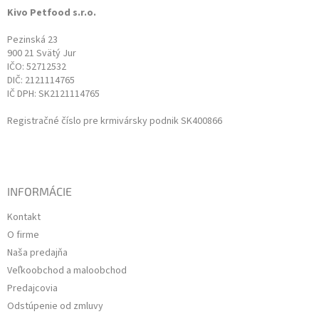
t
Kivo Petfood s.r.o.
i
e
Pezinská 23
900 21 Svätý Jur
IČO: 52712532
DIČ: 2121114765
IČ DPH: SK2121114765
Registračné číslo pre krmivársky podnik SK400866
INFORMÁCIE
Kontakt
O firme
Naša predajňa
Veľkoobchod a maloobchod
Predajcovia
Odstúpenie od zmluvy