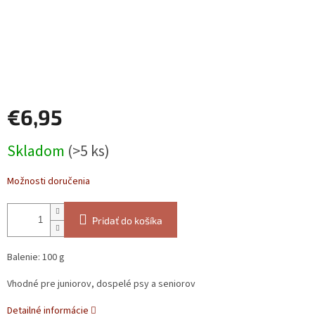
€6,95
Jednotková
Skladom
(>5 ks)
cena:
Možnosti doručenia
Pridať do košíka
Balenie: 100 g
Vhodné pre juniorov, dospelé psy a seniorov
Detailné informácie