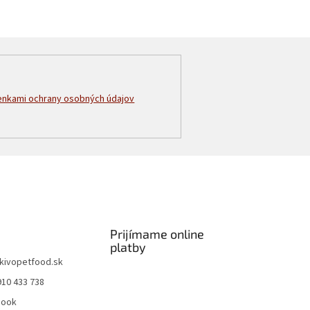
nkami ochrany osobných údajov
Prijímame online
platby
kivopetfood.sk
910 433 738
book