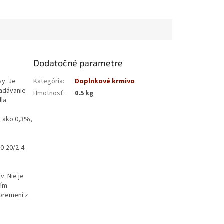
Dodatočné parametre
sy. Je
Kategória
:
Doplnkové krmivo
padávanie
Hmotnosť
:
0.5 kg
la.
j ako 0,3%,
10-20/2-4
. Nie je
tím
 premení z