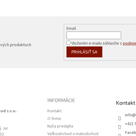
Email
Vložením e-mailu súhlasíte s
podmie
nových produktoch
PRIHLÁSIŤ SA
INFORMÁCIE
Kontakt
od s.r.o.
Kontakt
info
@
O firme
3
+421 
Naša predajňa
ý Jur
Face
Veľkoobchod a maloobchod
532