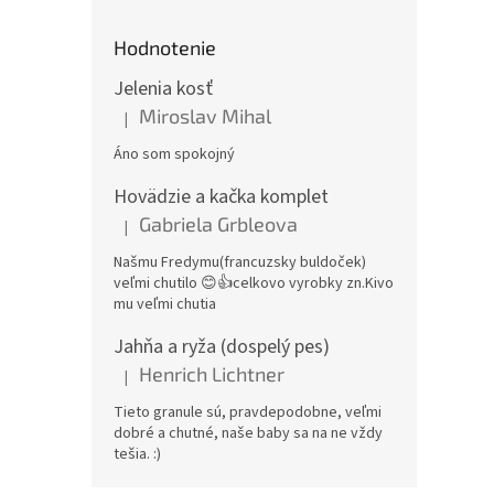
Hodnotenie
Jelenia kosť
Miroslav Mihal
|
Hodnotenie produktu je 5 z 5 hviezdičiek.
Áno som spokojný
Hovädzie a kačka komplet
Gabriela Grbleova
|
Hodnotenie produktu je 5 z 5 hviezdičiek.
Našmu Fredymu(francuzsky buldoček)
veľmi chutilo 😊👍celkovo vyrobky zn.Kivo
mu veľmi chutia
Jahňa a ryža (dospelý pes)
Henrich Lichtner
|
Hodnotenie produktu je 5 z 5 hviezdičiek.
Tieto granule sú, pravdepodobne, veľmi
dobré a chutné, naše baby sa na ne vždy
tešia. :)