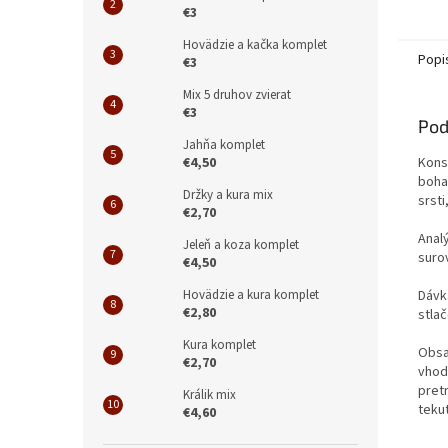
€3
Hovädzie a kačka komplet
Popi
€3
Mix 5 druhov zvierat
€3
Pod
Jahňa komplet
€4,50
Konsk
bohat
Držky a kura mix
srsti
€2,70
Anal
Jeleň a koza komplet
suro
€4,50
Hovädzie a kura komplet
Dávka
€2,80
stlač
Kura komplet
Obsa
€2,70
vhod
pretr
Králik mix
teku
€4,60