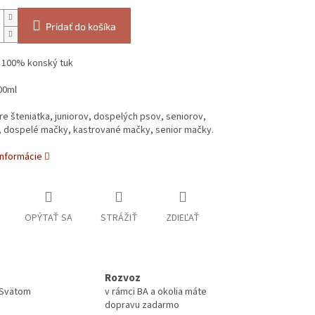
Pridať do košíka
: 100% konský tuk
00ml
e šteniatka, juniorov, dospelých psov, seniorov,
, dospelé mačky, kastrované mačky, senior mačky.
informácie
OPÝTAŤ SA
STRÁŽIŤ
ZDIEĽAŤ
Rozvoz
 Svätom
v rámci BA a okolia máte
dopravu zadarmo