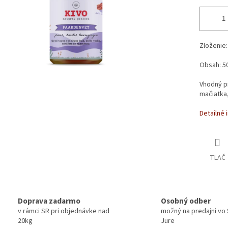
Zloženie
Obsah: 5
Vhodný pr
mačiatka
Detailné 
TLAČ
Doprava zadarmo
Osobný odber
v rámci SR pri objednávke nad
možný na predajni vo
20kg
Jure