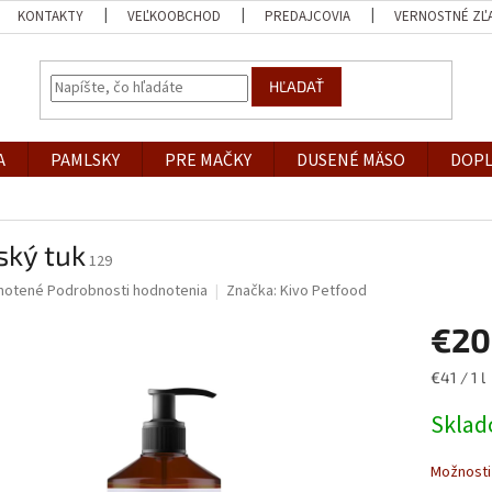
KONTAKTY
VEĽKOOBCHOD
PREDAJCOVIA
VERNOSTNÉ ZĽ
HĽADAŤ
A
PAMLSKY
PRE MAČKY
DUSENÉ MÄSO
DOPL
ský tuk
129
né
notené
Podrobnosti hodnotenia
Značka:
Kivo Petfood
nie
€20
u
Jednotk
€41 / 1 l
cena:
Skla
iek.
Možnosti