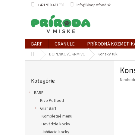
Prejsť
+421 910 433 738
info@kivopetfood.sk
na
obsah
BARF
GRANULE
PRÍRODNÁ KOZMETIK
Domov
DOPLNKOVÉ KRMIVO
Konský tuk
B
Kon
o
Preskočiť
č
Priemer
Neohod
Kategórie
kategórie
n
hodnote
ý
produkt
BARF
p
je
Kivo Petfood
0,0
a
z
Graf Barf
n
5
e
Kompletné menu
hviezdič
l
Hovädzie kocky
Jahňacie kocky