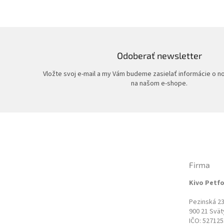
Odoberať newsletter
Vložte svoj e-mail a my Vám budeme zasielať informácie o 
na našom e-shope.
Z
á
p
ä
t
Firma
i
e
Kivo Petfo
Pezinská 2
900 21 Svät
IČO: 52712