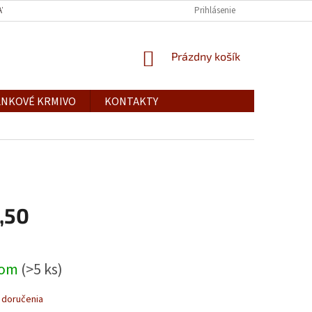
AVY
Prihlásenie
NÁKUPNÝ
Prázdny košík
KOŠÍK
NKOVÉ KRMIVO
KONTAKTY
,50
ová
dom
(>5 ks)
 doručenia