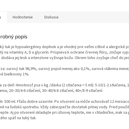
s
Hodnotenie
Diskusia
robný popis
ý tuk je hypoalergénny doplnok a je vhodný pre veľmi citlivé a alergické p
ý na vitamíny A, D a glycerín. Prispieva k ochrane črevnej flóry, znižuje vy
, dodáva jej lesk a intenzívne vyživuje kožu. Okrem toho zvyšuje chuť do jed
ýza: surový tuk 96,9%, surový popol menej ako 0,1%, surová vláknina mene
vé bielkoviny 1%.
 za deň: Hmotnosť psa v kg /dávka (2 stlačenia = 5 ml): 5-10/1-2 stlačenia, 
enia, 20–30/4-6 stlačení, 30–40/6-8 stlačení, 40+/8-9 stlačení.
h: 500 ml. Fľašu dobre uzavrite. Po otvorení sa môže uchovávať 12 mesiacov
né na ľudskú spotrebu. Vždy zabezpečte dostatok pitnej vody. Pred použi
epte. Aj po otvorení skladujte pri izbovej teplote, nie v chladničke, inak sa
tého späť na tuhý tuk.