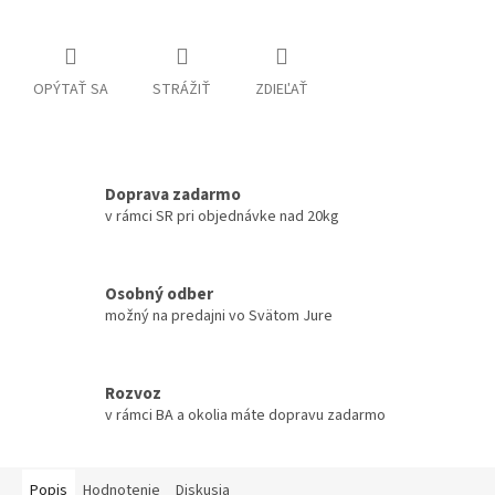
OPÝTAŤ SA
STRÁŽIŤ
ZDIEĽAŤ
Doprava zadarmo
v rámci SR pri objednávke nad 20kg
Osobný odber
možný na predajni vo Svätom Jure
Rozvoz
v rámci BA a okolia máte dopravu zadarmo
Popis
Hodnotenie
Diskusia