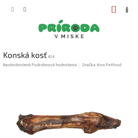
Prejsť
NÁKUP
na
obsah
KOŠÍK
Konská kosť
414
Priemerné
Neohodnotené
Podrobnosti hodnotenia
Značka:
Kivo Petfood
hodnotenie
produktu
je
0,0
z
5
hviezdičiek.