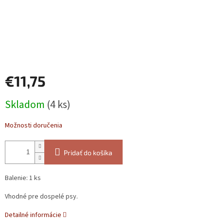
€11,75
Jednotková
Skladom
(4 ks)
cena:
Možnosti doručenia
Pridať do košíka
Balenie: 1 ks
Vhodné pre dospelé psy.
Detailné informácie