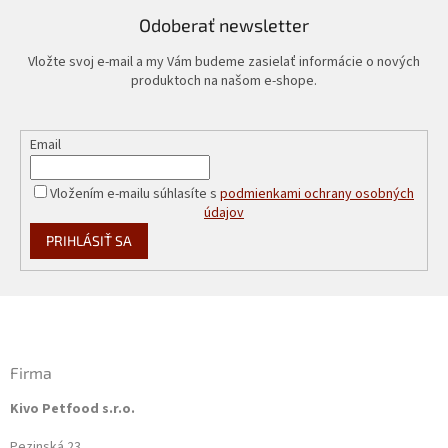
Odoberať newsletter
Vložte svoj e-mail a my Vám budeme zasielať informácie o nových
produktoch na našom e-shope.
Email
Vložením e-mailu súhlasíte s
podmienkami ochrany osobných
údajov
PRIHLÁSIŤ SA
Z
á
p
ä
Firma
t
Kivo Petfood s.r.o.
i
e
Pezinská 23