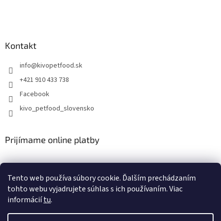
Kontakt
info
@
kivopetfood.sk
+421 910 433 738
Facebook
kivo_petfood_slovensko
Prijímame online platby
Tento web používa súbory cookie. Ďalším prechádzaním
tohto webu vyjadrujete súhlas s ich používaním. Viac
informácií
tu
.
Vytvoril Shoptet