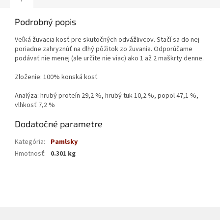
Podrobný popis
Veľká žuvacia kosť pre skutočných odvážlivcov. Stačí sa do nej
poriadne zahryznúť na dlhý pôžitok zo žuvania. Odporúčame
podávať nie menej (ale určite nie viac) ako 1 až 2 maškrty denne.
Zloženie: 100% konská kosť
Analýza: hrubý proteín 29,2 %, hrubý tuk 10,2 %, popol 47,1 %,
vlhkosť 7,2 %
Dodatočné parametre
Kategória
:
Pamlsky
Hmotnosť
:
0.301 kg