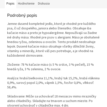
Popis
Hodnotenie
Diskusia
Podrobný popis
Jemne dusené kompletné jedlo, ktoré je vhodné pre každého
psa, či už dospelého, juniora alebo šteniatko. Obsahuje iba
kačacie mäso a preto je hypoalergénne. Nepoužívajú sa žiadne
iné druhy mäsa. Vhodné pre psov s alergiami. Mäso je obohatené
hnedou ryžou, zeleninou a ovocím. Tento produkt neobsahuje
lepok. Dusené kačacie mäso obsahuje všetky dôležité živiny,
vitamíny a minerály, ktoré váš pes potrebuje, a je vhodné na
každodenné skrmovanie.
Zloženie: 78 % kačacie mäso (s 5 % srdce, 3 % pečeň), 15 %
hnedá ryža, 3 % zelenina, 2 % ovocie.
Analýza: hrubá bielkovina 11,1%, hrubý tuk 15,2%, hrubá vláknina
0,9%, surový popol 2,0%, vápnik 1,5%, fosfor 0,8%, vlhkosť
58,4%.
Skladovanie: Môže sa uchovávať 18 mesiacov mimo mrazničky
alebo chladničky. Skladujte na tmavom a suchom mieste. Po
otvorení uchovávať v chladničke max. 4 dni.