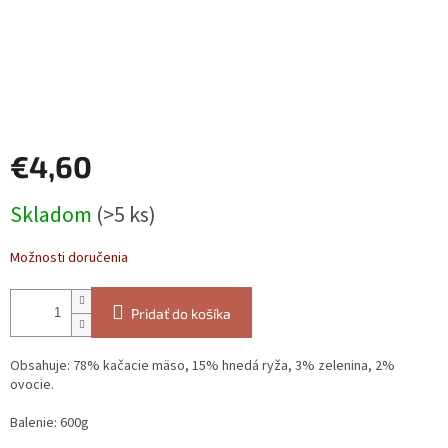
€4,60
Jednotková
Skladom
(>5 ks)
cena:
Možnosti doručenia
Pridať do košíka
Obsahuje: 78% kačacie mäso, 15% hnedá ryža, 3% zelenina, 2%
ovocie.
Balenie: 600g