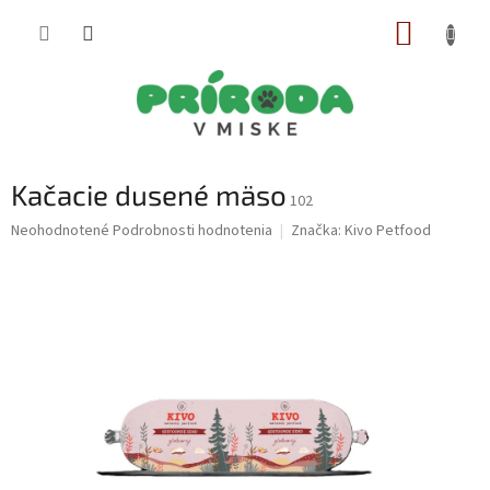
Prejsť
NÁKUP
na
obsah
KOŠÍK
Kačacie dusené mäso
102
Priemerné
Neohodnotené
Podrobnosti hodnotenia
Značka:
Kivo Petfood
hodnotenie
produktu
je
0,0
z
5
hviezdičiek.