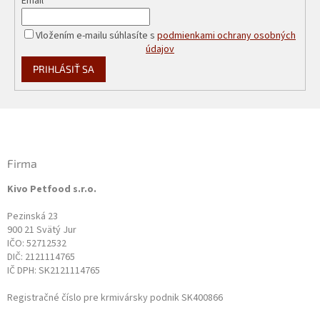
Email
Vložením e-mailu súhlasíte s
podmienkami ochrany osobných
údajov
PRIHLÁSIŤ SA
Z
á
p
ä
Firma
t
Kivo Petfood s.r.o.
i
e
Pezinská 23
900 21 Svätý Jur
IČO: 52712532
DIČ: 2121114765
IČ DPH: SK2121114765
Registračné číslo pre krmivársky podnik SK400866