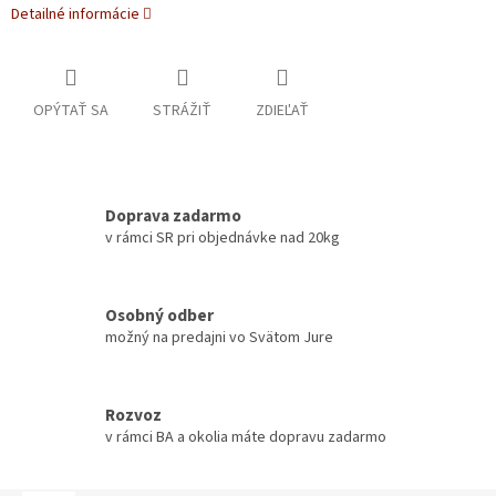
Detailné informácie
OPÝTAŤ SA
STRÁŽIŤ
ZDIEĽAŤ
Doprava zadarmo
v rámci SR pri objednávke nad 20kg
Osobný odber
možný na predajni vo Svätom Jure
Rozvoz
v rámci BA a okolia máte dopravu zadarmo