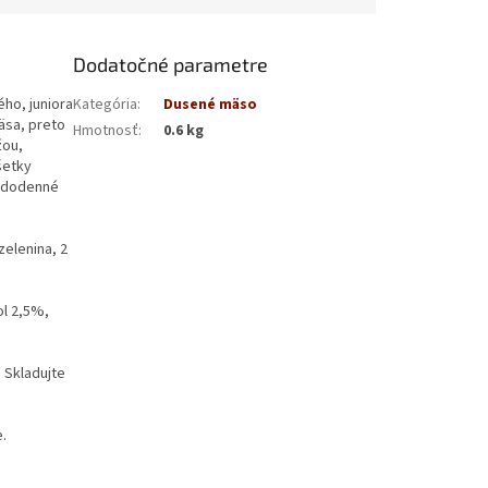
Dodatočné parametre
ho, juniora
Kategória
:
Dusené mäso
äsa, preto
Hmotnosť
:
0.6 kg
žou,
šetky
aždodenné
zelenina, 2
ol 2,5%,
 Skladujte
.