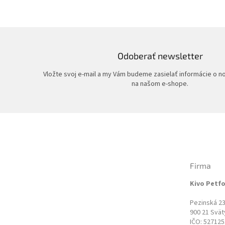
Odoberať newsletter
Vložte svoj e-mail a my Vám budeme zasielať informácie o 
na našom e-shope.
Z
á
p
ä
t
Firma
i
e
Kivo Petfo
Pezinská 2
900 21 Svät
IČO: 52712