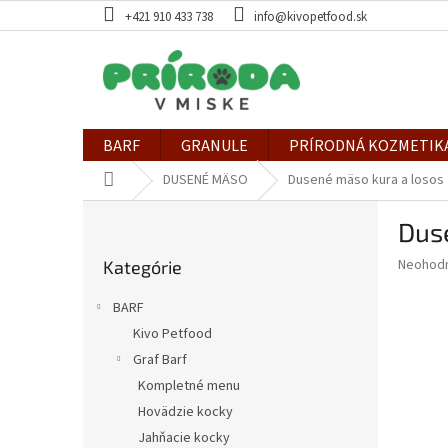
Prejsť
+421 910 433 738
info@kivopetfood.sk
na
obsah
BARF
GRANULE
PRÍRODNÁ KOZMETIK
Domov
DUSENÉ MÄSO
Dusené mäso kura a losos
B
Dus
o
Preskočiť
č
Priemer
Neohod
Kategórie
kategórie
n
hodnote
ý
produkt
BARF
p
je
Kivo Petfood
0,0
a
z
Graf Barf
n
5
e
Kompletné menu
hviezdič
l
Hovädzie kocky
Jahňacie kocky