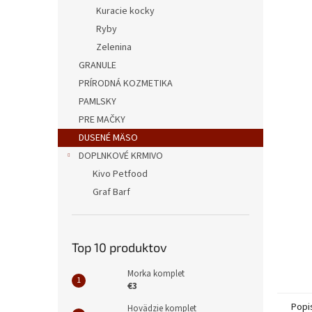
Kuracie kocky
Ryby
Zelenina
GRANULE
PRÍRODNÁ KOZMETIKA
PAMLSKY
PRE MAČKY
DUSENÉ MÄSO
DOPLNKOVÉ KRMIVO
Kivo Petfood
Graf Barf
Top 10 produktov
Morka komplet
€3
Popi
Hovädzie komplet