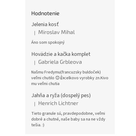
Hodnotenie
Jelenia kosť
Miroslav Mihal
|
Hodnotenie produktu je 5 z 5 hviezdičiek.
Áno som spokojný
Hovädzie a kačka komplet
Gabriela Grbleova
|
Hodnotenie produktu je 5 z 5 hviezdičiek.
Našmu Fredymu(francuzsky buldoček)
veľmi chutilo 😊👍celkovo vyrobky zn.Kivo
mu veľmi chutia
Jahňa a ryža (dospelý pes)
Henrich Lichtner
|
Hodnotenie produktu je 5 z 5 hviezdičiek.
Tieto granule sú, pravdepodobne, veľmi
dobré a chutné, naše baby sa na ne vždy
tešia. :)