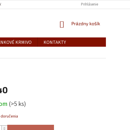
AVY
Prihlásenie
NÁKUPNÝ
Prázdny košík
KOŠÍK
NKOVÉ KRMIVO
KONTAKTY
40
ová
dom
(>5 ks)
 doručenia