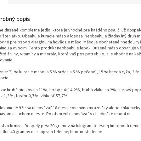
robný popis
e dusené kompletné jedlo, ktoré je vhodné pre každého psa, či už dospelé
o šteniatko. Obsahuje kuracie mäso a lososa. Neobsahuje žiadny iný druh m
hodné pre psov s alergiou na hovädzie mäso. Mäso je obohatené hnedou ry
ninou a ovocím. Tento produkt neobsahuje lepok. Dusené mäso obsahuje v
žité živiny, vitamíny a minerály, ktoré váš pes potrebuje, a je vhodné na k
ovanie.
enie: 71 % kuracie mäso (s 5 % srdca a 5 % pečene), 15 % hnedá ryža, 3 % 
ocie.
ýza: hrubá bielkovina 11%, hrubý tuk 14,2%, hrubá vláknina 2%, surový pop
ik 1,3%, fosfor 0,7%, vlhkosť 57,7%
dovanie: Môže sa uchovávať 18 mesiacov mimo mrazničky alebo chladničky.
mavom a suchom mieste. Po otvorení uchovávať v chladničke max. 4 dni.
stvo krmiva: Dospelý pes: 20 gramov na kilogram telesnej hmotnosti denne
iatka: 40 gramov na kilogram telesnej hmotnosti denne.