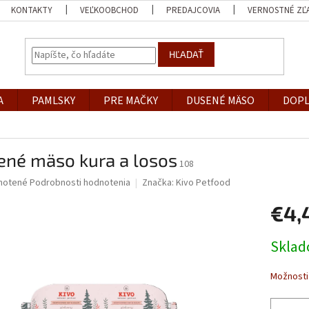
KONTAKTY
VEĽKOOBCHOD
PREDAJCOVIA
VERNOSTNÉ ZĽ
HĽADAŤ
A
PAMLSKY
PRE MAČKY
DUSENÉ MÄSO
DOPL
ené mäso kura a losos
108
né
notené
Podrobnosti hodnotenia
Značka:
Kivo Petfood
nie
€4,
u
Jednotk
Skla
cena:
iek.
Možnosti