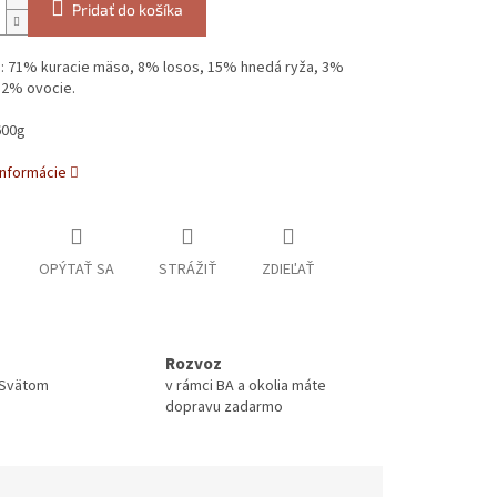
Pridať do košíka
: 71% kuracie mäso, 8% losos, 15% hnedá ryža, 3%
 2% ovocie.
600g
informácie
OPÝTAŤ SA
STRÁŽIŤ
ZDIEĽAŤ
Rozvoz
 Svätom
v rámci BA a okolia máte
dopravu zadarmo