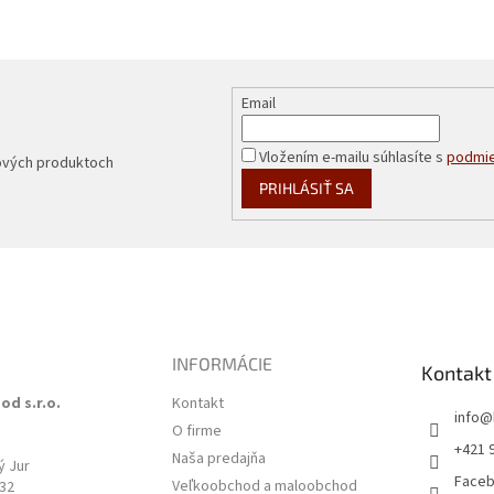
Email
Vložením e-mailu súhlasíte s
podmie
nových produktoch
PRIHLÁSIŤ SA
INFORMÁCIE
Kontakt
od s.r.o.
Kontakt
info
@
O firme
3
+421 
Naša predajňa
ý Jur
Face
Veľkoobchod a maloobchod
532