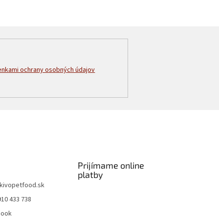
nkami ochrany osobných údajov
Prijímame online
platby
kivopetfood.sk
910 433 738
book