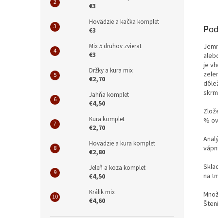
€3
Hovädzie a kačka komplet
Pod
€3
Mix 5 druhov zvierat
Jemn
€3
aleb
je v
Držky a kura mix
zele
€2,70
dôle
skrm
Jahňa komplet
€4,50
Zlož
Kura komplet
% ov
€2,70
Anal
Hovädzie a kura komplet
vápn
€2,80
Skla
Jeleň a koza komplet
na t
€4,50
Králik mix
Množ
€4,60
Šten