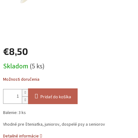
€8,50
Jednotková
Skladom
(5 ks)
cena:
Možnosti doručenia
Pridať do košíka
Balenie: 3 ks
Vhodné pre šteniatka, juniorov, dospelé psy a seniorov
Detailné informácie