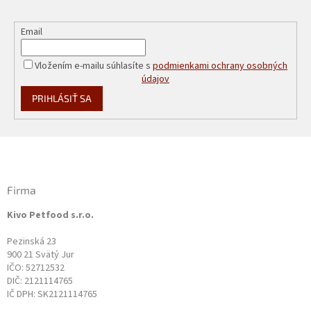
Email
Vložením e-mailu súhlasíte s
podmienkami ochrany osobných
údajov
PRIHLÁSIŤ SA
Z
á
p
ä
Firma
t
Kivo Petfood s.r.o.
i
e
Pezinská 23
900 21 Svätý Jur
IČO: 52712532
DIČ: 2121114765
IČ DPH: SK2121114765