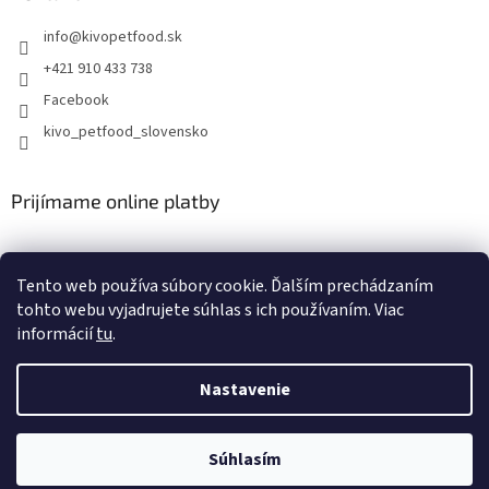
info
@
kivopetfood.sk
+421 910 433 738
Facebook
kivo_petfood_slovensko
Prijímame online platby
Tento web používa súbory cookie. Ďalším prechádzaním
tohto webu vyjadrujete súhlas s ich používaním. Viac
informácií
tu
.
Vytvoril Shoptet
Nastavenie
Copyright 2026
Doprajte svojim štvornohým miláčikom
vysokokvalitné krmivo pre ich zdravý rast a vývoj.
. Všetky
Súhlasím
práva vyhradené.