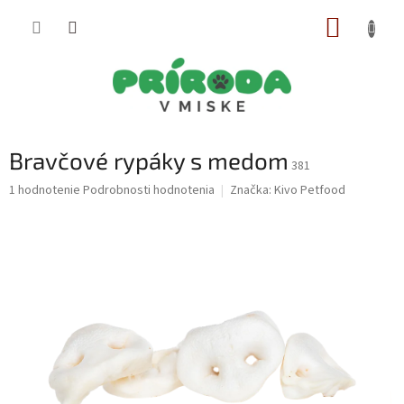
Prejsť
NÁKUP
na
obsah
KOŠÍK
Bravčové rypáky s medom
381
Priemerné
1 hodnotenie
Podrobnosti hodnotenia
Značka:
Kivo Petfood
hodnotenie
produktu
je
5,0
z
5
hviezdičiek.