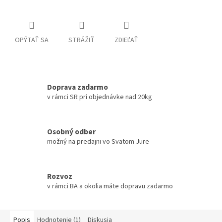
OPÝTAŤ SA
STRÁŽIŤ
ZDIEĽAŤ
Doprava zadarmo
v rámci SR pri objednávke nad 20kg
Osobný odber
možný na predajni vo Svätom Jure
Rozvoz
v rámci BA a okolia máte dopravu zadarmo
Popis
Hodnotenie (1)
Diskusia